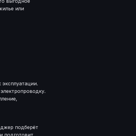
то выгодное
жилье или
 эксплуатации.
 электропроводку.
пление,
еджер подберёт
 и подготовит