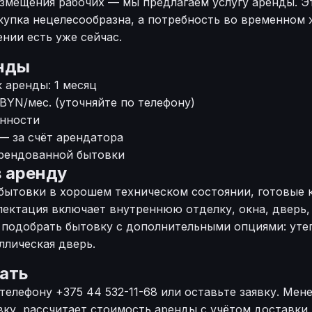
змещения рабочих — мы предлагаем услугу аренды. Э
купка нецелесообразна, а потребность во временном 
нии есть уже сейчас.
енды
 аренды: 1 месяц
 BYN/мес. (уточняйте по телефону)
ённости
— за счёт арендатора
рендованной бытовки
в аренду
бытовки в хорошем техническом состоянии, готовые к
ектация включает внутреннюю отделку, окна, дверь,
 подобрать бытовку с дополнительными опциями: уте
ллическая дверь.
ать
 телефону
+375 44 532-11-68
или оставьте заявку. Мен
у, рассчитает стоимость аренды с учётом доставки