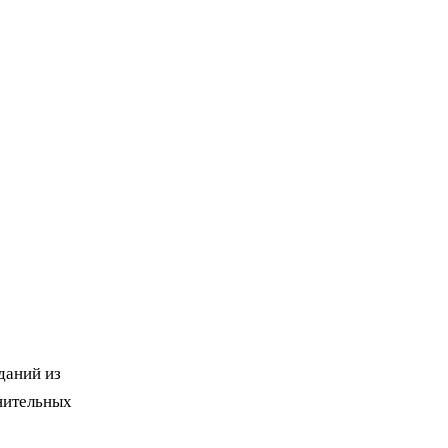
даний из
нительных